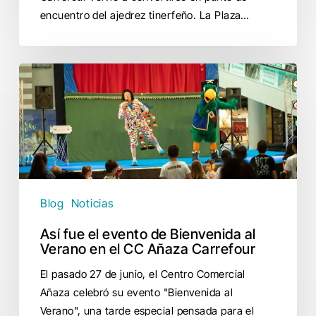
encuentro del ajedrez tinerfeño. La Plaza…
Así
fue
el
evento
de
Bienvenida
al
Verano
Blog
Noticias
en
Así fue el evento de Bienvenida al
el
Verano en el CC Añaza Carrefour
CC
Añaza
El pasado 27 de junio, el Centro Comercial
Carrefour
Añaza celebró su evento "Bienvenida al
Verano", una tarde especial pensada para el