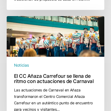
El
CC
Añaza
Carrefour
se
llena
de
ritmo
Noticias
con
El CC Añaza Carrefour se llena de
actuaciones
ritmo con actuaciones de Carnaval
de
Carnaval
Las actuaciones de Carnaval en Añaza
transformaron el Centro Comercial Añaza
Carrefour en un auténtico punto de encuentro
para vecinos y visitantes…