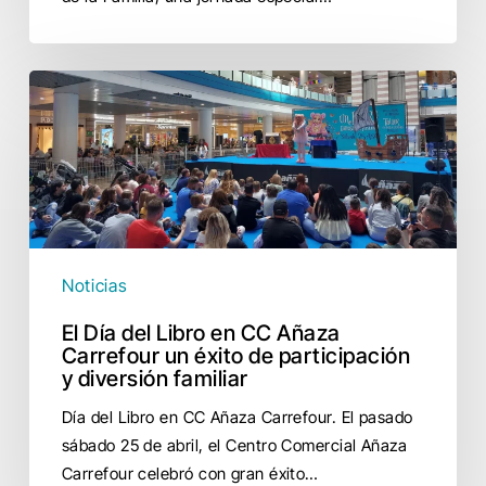
participación
y
diversión
El
Día
del
Libro
en
CC
Añaza
Carrefour
Noticias
un
El Día del Libro en CC Añaza
éxito
Carrefour un éxito de participación
de
y diversión familiar
participación
Día del Libro en CC Añaza Carrefour. El pasado
y
sábado 25 de abril, el Centro Comercial Añaza
diversión
Carrefour celebró con gran éxito…
familiar