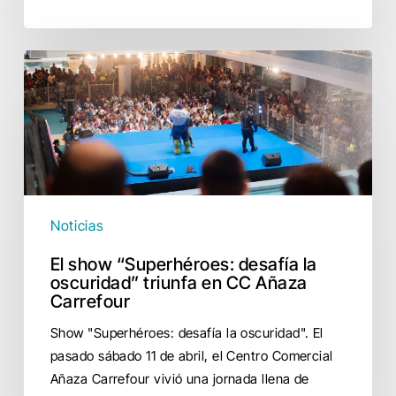
El
show
“Superhéroes:
desafía
la
oscuridad”
triunfa
en
Noticias
CC
El show “Superhéroes: desafía la
Añaza
oscuridad” triunfa en CC Añaza
Carrefour
Carrefour
Show "Superhéroes: desafía la oscuridad". El
pasado sábado 11 de abril, el Centro Comercial
Añaza Carrefour vivió una jornada llena de