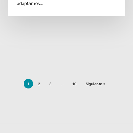
adaptarnos…
1
2
3
…
10
Siguiente »