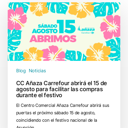
CC
Añaza
Carrefour
abrirá
el
15
de
agosto
para
Blog
Noticias
facilitar
las
CC Añaza Carrefour abrirá el 15 de
compras
agosto para facilitar las compras
durante el festivo
durante
el
El Centro Comercial Añaza Carrefour abrirá sus
festivo
puertas el próximo sábado 15 de agosto,
coincidiendo con el festivo nacional de la
Asunción…