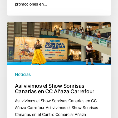
promociones en…
Así
vivimos
el
Show
Sonrisas
Canarias
en
CC
Noticias
Añaza
Así vivimos el Show Sonrisas
Carrefour
Canarias en CC Añaza Carrefour
Así vivimos el Show Sonrisas Canarias en CC
Añaza Carrefour Así vivimos el Show Sonrisas
Canarias en el Centro Comercial Añaza