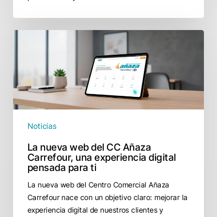
La
nueva
web
del
CC
Añaza
Carrefour,
una
Noticias
experiencia
La nueva web del CC Añaza
digital
Carrefour, una experiencia digital
pensada
pensada para ti
para
La nueva web del Centro Comercial Añaza
ti
Carrefour nace con un objetivo claro: mejorar la
experiencia digital de nuestros clientes y