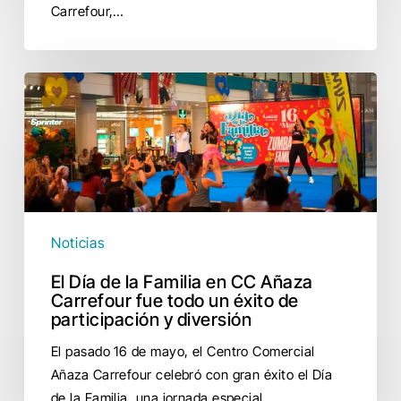
Carrefour,…
El
Día
de
la
Familia
en
CC
Noticias
Añaza
Carrefour
El Día de la Familia en CC Añaza
fue
Carrefour fue todo un éxito de
todo
participación y diversión
un
El pasado 16 de mayo, el Centro Comercial
éxito
Añaza Carrefour celebró con gran éxito el Día
de
de la Familia, una jornada especial…