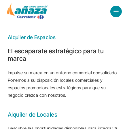
Skip
Menu
to
main
content
Alquiler de Espacios
El escaparate estratégico para tu
marca
Impulse su marca en un entorno comercial consolidado.
Ponemos a su disposición locales comerciales y
espacios promocionales estratégicos para que su
negocio crezca con nosotros.
Alquiler de Locales
Descubre las oportunidades disponibles para integrar tu