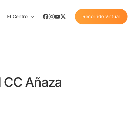
Facebook
Instagram
Youtube
X
El Centro
Recorrido Virtual
Twitter
l CC Añaza