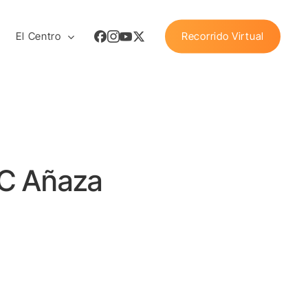
Facebook
Instagram
Youtube
X
El Centro
Recorrido Virtual
Twitter
CC Añaza