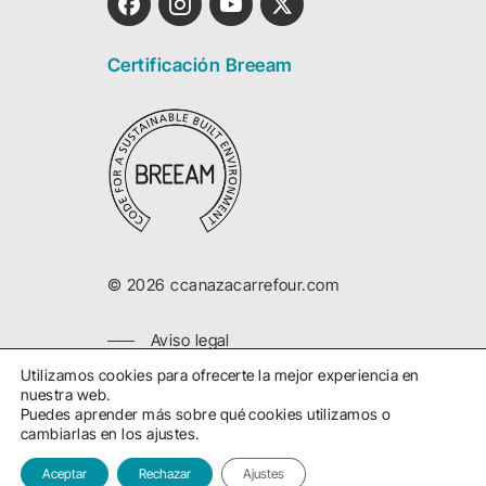
Certificación Breeam
©
2026
ccanazacarrefour.com
Aviso legal
Política privacidad
Utilizamos cookies para ofrecerte la mejor experiencia en
nuestra web.
Política cookies
Puedes aprender más sobre qué cookies utilizamos o
cambiarlas en los ajustes.
Desarrollado por 3com
Aceptar
Rechazar
Ajustes