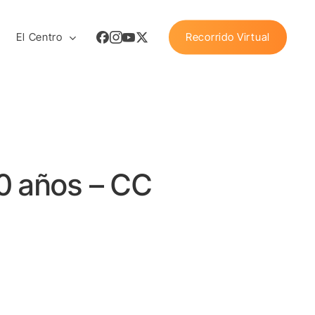
Facebook
Instagram
Youtube
X
El Centro
Recorrido Virtual
Twitter
0 años – CC