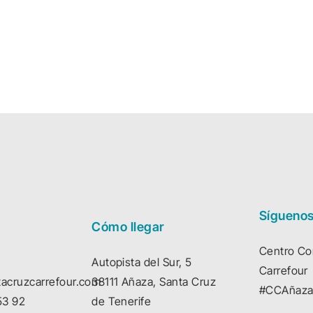
Sígueno
Cómo llegar
Centro Co
Autopista del Sur, 5
Carrefour
acruzcarrefour.com
38111 Añaza, Santa Cruz
#CCAñaza
53 92
de Tenerife