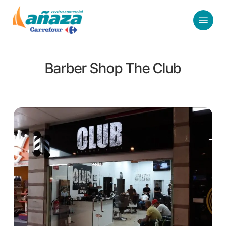
Skip
Menu
to
main
content
Barber Shop The Club