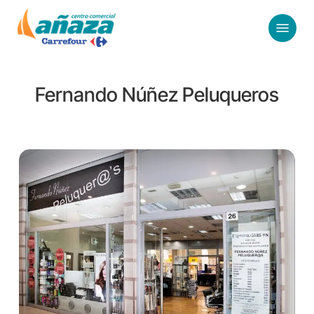
Skip
Menu
to
main
content
Fernando Núñez Peluqueros