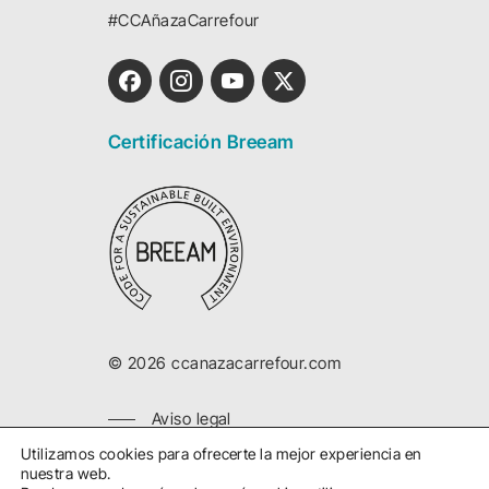
#CCAñazaCarrefour
Certificación Breeam
©
2026
ccanazacarrefour.com
Aviso legal
Política privacidad
Utilizamos cookies para ofrecerte la mejor experiencia en
nuestra web.
Política cookies