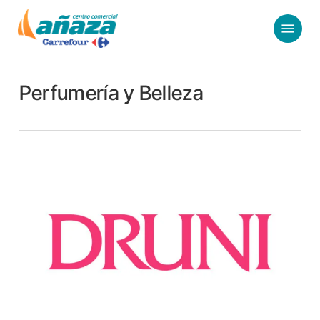
Skip
Menu
to
main
content
Perfumería y Belleza